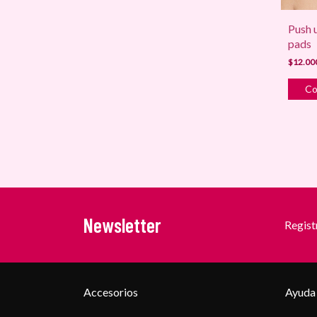
Push 
pads
$12.00
Newsletter
Registr
Accesorios
Ayuda