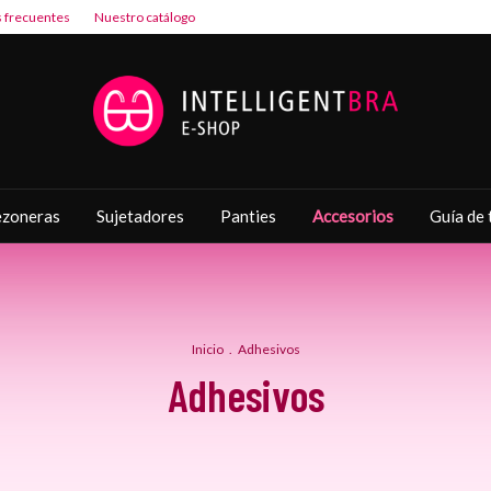
 frecuentes
Nuestro catálogo
zoneras
Sujetadores
Panties
Accesorios
Guía de 
Inicio
.
Adhesivos
Adhesivos