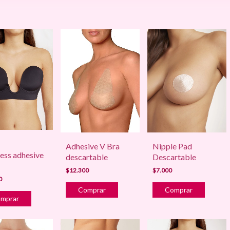
Adhesive V Bra
Nipple Pad
less adhesive
descartable
Descartable
$12.300
$7.000
0
Comprar
mprar