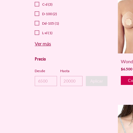
C-d (3)
D-100 (2)
Dd-105 (1)
L-xl (1)
Ver más
Precio
Wonde
$6.500
Desde
Hasta
Aplicar