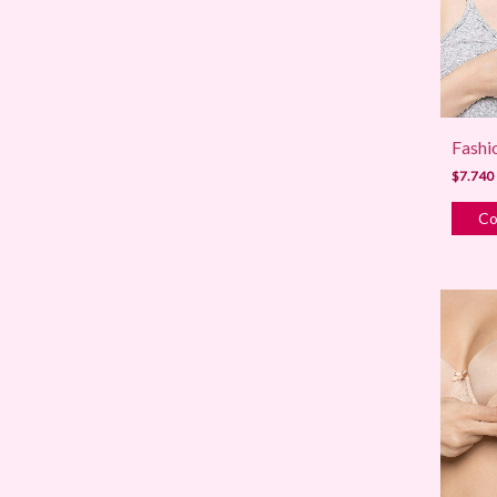
Fashi
$7.740