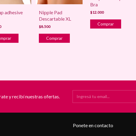
Bra
up adhesive
Nipple Pad
$12.000
Descartable XL
0
$8.500
ate y recibí nuestras ofertas.
Ponete en contacto