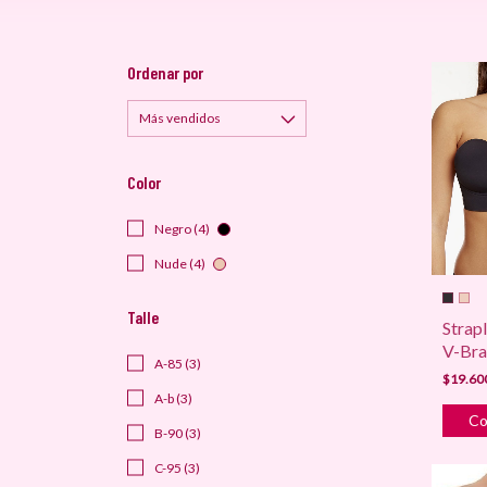
Ordenar por
Color
Negro (4)
Nude (4)
Talle
Strap
V-Bra
A-85 (3)
$19.60
A-b (3)
Co
B-90 (3)
C-95 (3)