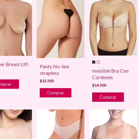
r Breast Lift
Panty No-line
Invisible Bra Con
strapless
Cordones
$12.500
$14.500
Comprar
Comprar